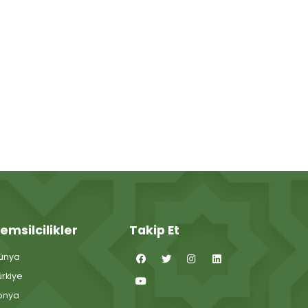
emsilcilikler
Takip Et
ünya
ürkiye
onya