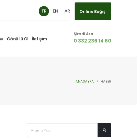
Online Bağış
TR
EN
AR
Online Bağış
Şimdi Ara
mu
Gönüllü Ol
İletişim
0 332 236 14 60
ANASAYFA
HABER