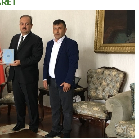
ARET
T