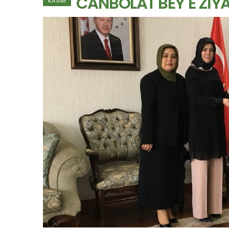
CANBOLAT BEY´E ZİY
KASIM