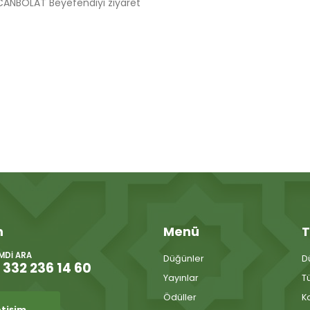
CANBOLAT Beyefendiyi ziyaret
m
Menü
T
IMDI ARA
Düğünler
D
 332 236 14 60
Yayınlar
T
Ödüller
K
etişim