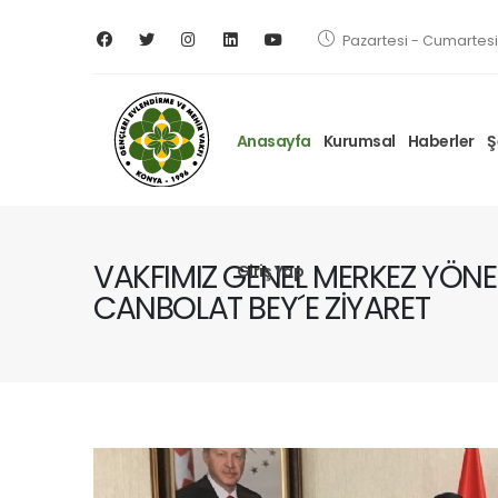
Pazartesi - Cumartesi 
Anasayfa
Kurumsal
Haberler
Ş
VAKFIMIZ GENEL MERKEZ YÖNE
Giriş Yap
CANBOLAT BEY´E ZİYARET