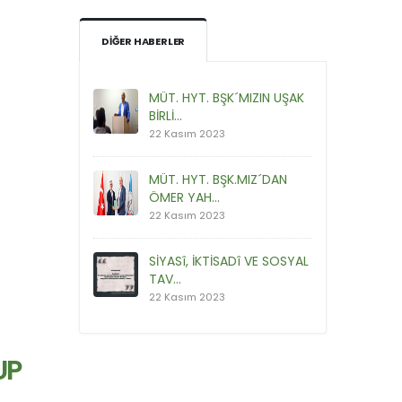
DIĞER HABERLER
MÜT. HYT. BŞK´MIZIN UŞAK
BİRLİ...
22 Kasım 2023
MÜT. HYT. BŞK.MIZ´DAN
ÖMER YAH...
22 Kasım 2023
SİYASî, İKTİSADî VE SOSYAL
TAV...
22 Kasım 2023
UP