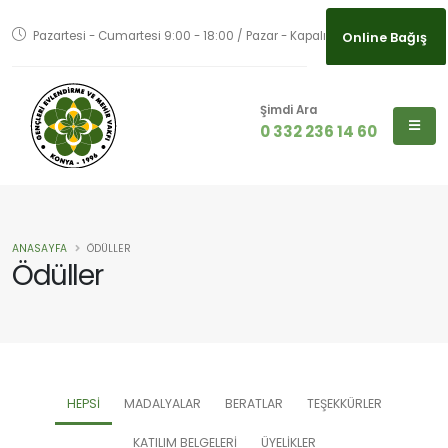
Online Bağış
Pazartesi - Cumartesi 9:00 - 18:00 / Pazar - Kapalı
Online Bağış
Şimdi Ara
0 332 236 14 60
ANASAYFA
ÖDÜLLER
Ödüller
HEPSI
MADALYALAR
BERATLAR
TEŞEKKÜRLER
KATILIM BELGELERİ
ÜYELİKLER