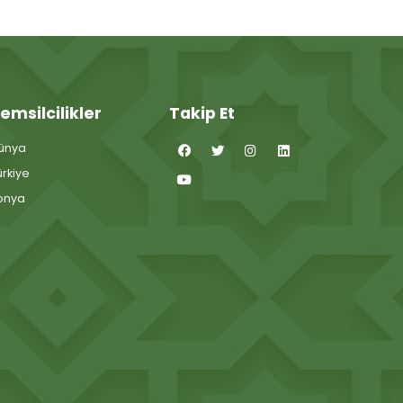
emsilcilikler
Takip Et
ünya
ürkiye
onya