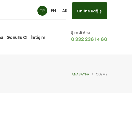
TR
EN
AR
Online Bağış
Online Bağış
Şimdi Ara
mu
Gönüllü Ol
İletişim
0 332 236 14 60
ANASAYFA
ÖDEME