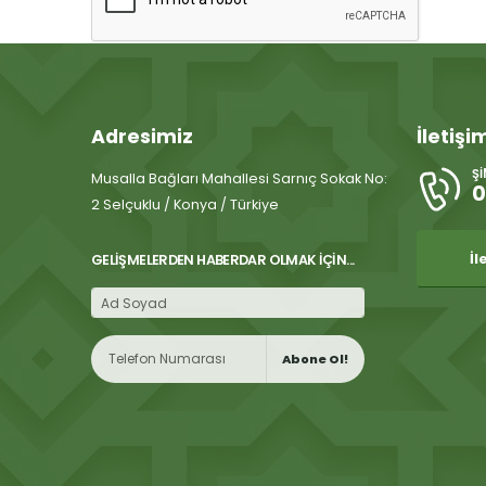
Adresimiz
İletişi
Ş
Musalla Bağları Mahallesi Sarnıç Sokak No:
0
2 Selçuklu / Konya / Türkiye
İl
GELIŞMELERDEN HABERDAR OLMAK İÇIN...
Abone Ol!