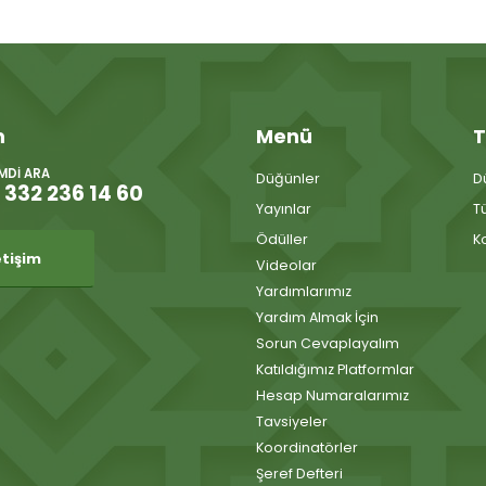
m
Menü
T
IMDI ARA
Düğünler
D
 332 236 14 60
Yayınlar
T
Ödüller
K
etişim
Videolar
Yardımlarımız
Yardım Almak İçin
Sorun Cevaplayalım
Katıldığımız Platformlar
Hesap Numaralarımız
Tavsiyeler
Koordinatörler
Şeref Defteri