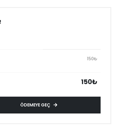
R
150₺
150₺
ÖDEMEYE GEÇ