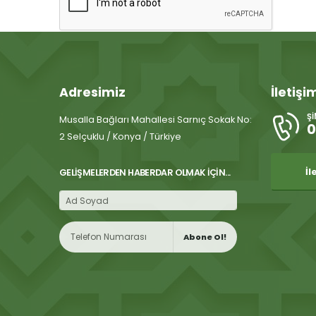
Adresimiz
İletişi
Ş
Musalla Bağları Mahallesi Sarnıç Sokak No:
0
2 Selçuklu / Konya / Türkiye
İl
GELIŞMELERDEN HABERDAR OLMAK İÇIN...
Abone Ol!