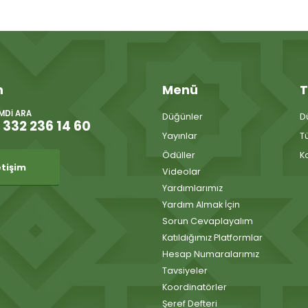
m
Menü
T
IMDI ARA
Düğünler
D
 332 236 14 60
Yayınlar
T
Ödüller
K
etişim
Videolar
Yardımlarımız
Yardım Almak İçin
Sorun Cevaplayalım
Katıldığımız Platformlar
Hesap Numaralarımız
Tavsiyeler
Koordinatörler
Şeref Defteri