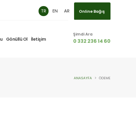
TR
EN
AR
Online Bağış
Şimdi Ara
mu
Gönüllü Ol
İletişim
0 332 236 14 60
ANASAYFA
ÖDEME