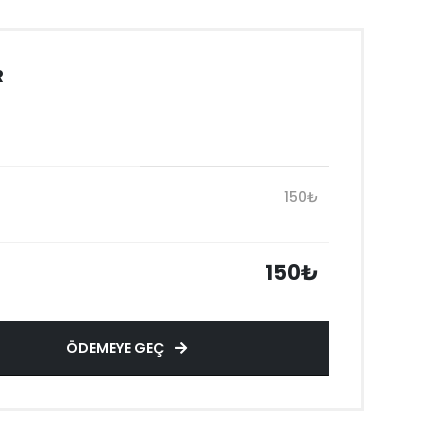
R
150₺
150₺
ÖDEMEYE GEÇ