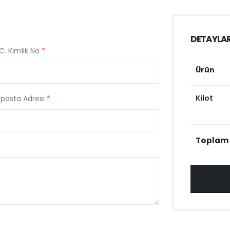
DETAYLA
C. Kimlik No
*
Ürün
Kilot
-posta Adresi
*
Toplam