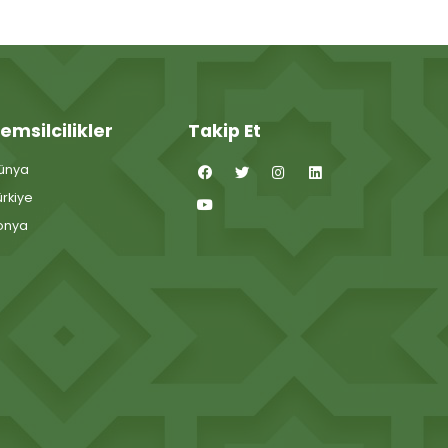
emsilcilikler
Takip Et
ünya
ürkiye
onya