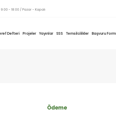
9:00 - 18:00 / Pazar - Kapalı
eref Defteri
Projeler
Yayınlar
SSS
Temsilcilikler
Başvuru For
Ödeme