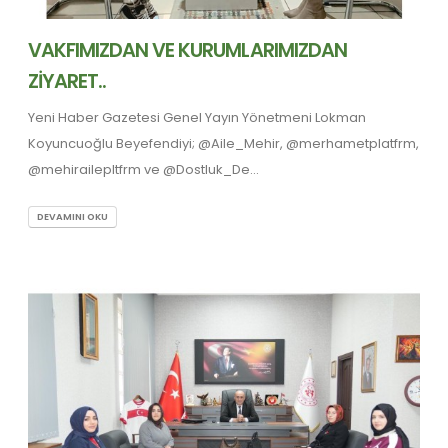
VAKFIMIZDAN VE KURUMLARIMIZDAN
ZİYARET..
Yeni Haber Gazetesi Genel Yayın Yönetmeni Lokman
Koyuncuoğlu Beyefendiyi; @Aile_Mehir, @merhametplatfrm,
@mehirailepltfrm ve @Dostluk_De...
DEVAMINI OKU