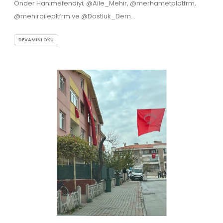
Önder Hanımefendiyi; @Aile_Mehir, @merhametplatfrm,
@mehirailepltfrm ve @Dostluk_Dern...
DEVAMINI OKU