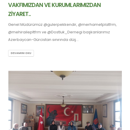
VAKFIMIZDAN VE KURUMLARIMIZDAN
ZİYARET..
Genel Müdürümüz @gulerpekkendir, @merhametplatfrm,
@mehirailepltfrm ve @Dostluk_Dernegi başkanlarımız
Azerbaycan-Gürcistan sınırında düş...
DEVAMINI OKU