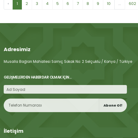
‹
1
2
3
4
5
6
7
8
9
10
...
602
Adresimiz
Musalla Bağları Mahallesi Sarnıç Sokak No: 2 Selçuklu / Konya / Türkiye
GELIŞMELERDEN HABERDAR OLMAK İÇIN...
Abone Ol!
İletişim