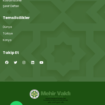
Koordinatörler
Şeref Defteri
Temsilcilikler
Dünya
Türkiye
Konya
Takip Et