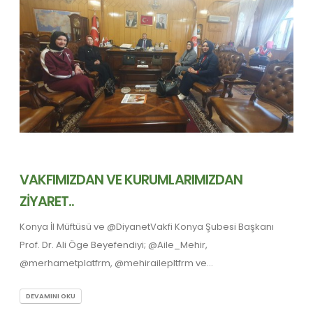
VAKFIMIZDAN VE KURUMLARIMIZDAN
ZİYARET..
Konya İl Müftüsü ve @DiyanetVakfi Konya Şubesi Başkanı
Prof. Dr. Ali Öge Beyefendiyi; @Aile_Mehir,
@merhametplatfrm, @mehirailepltfrm ve...
DEVAMINI OKU