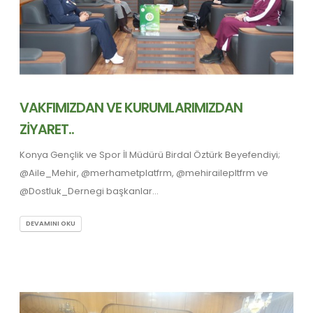
VAKFIMIZDAN VE KURUMLARIMIZDAN
ZİYARET..
Konya Gençlik ve Spor İl Müdürü Birdal Öztürk Beyefendiyi;
@Aile_Mehir, @merhametplatfrm, @mehirailepltfrm ve
@Dostluk_Dernegi başkanlar...
DEVAMINI OKU