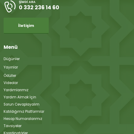
ŞIMDI ARA
0 332 236 14 60
İletişim
Menü
Düğünler
Yayınlar
Ödüller
Videolar
Yardımlarımız
Yardım Almak İçin
Sorun Cevaplayalım
Katıldığımız Platformlar
Hesap Numaralarımız
Tavsiyeler
Koordinatörler