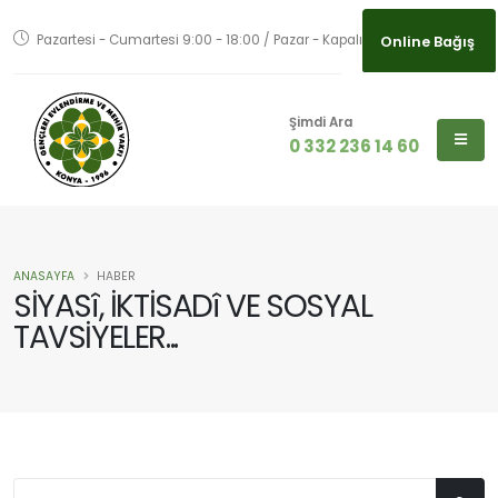
Pazartesi - Cumartesi 9:00 - 18:00 / Pazar - Kapalı
Online Bağış
Online Bağış
Şimdi Ara
0 332 236 14 60
ANASAYFA
HABER
SİYASî, İKTİSADî VE SOSYAL
TAVSİYELER...