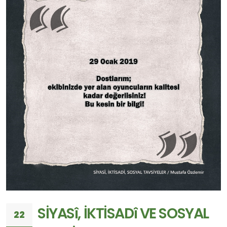
SİYASî, İKTİSADî VE SOSYAL
22