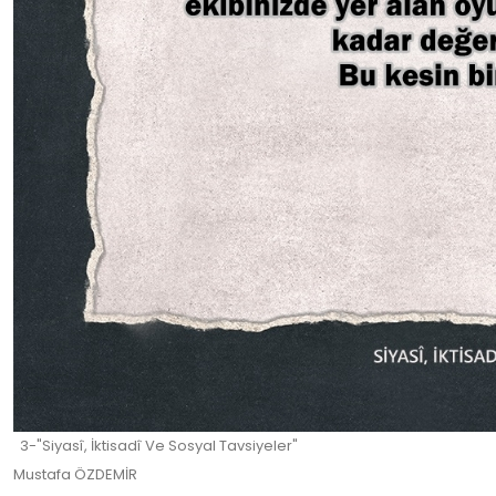
3-"Siyasî, İktisadî Ve Sosyal Tavsiyeler"
Mustafa ÖZDEMİR