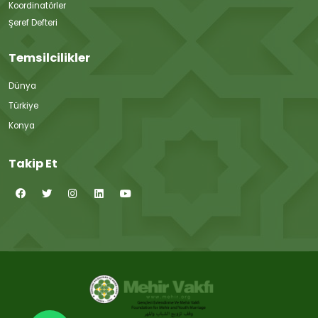
Koordinatörler
Şeref Defteri
Temsilcilikler
Dünya
Türkiye
Konya
Takip Et