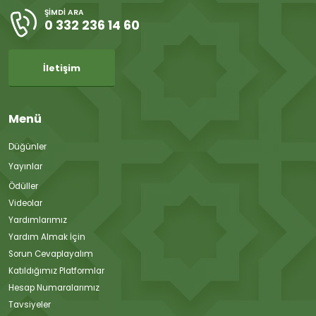
ŞIMDI ARA
0 332 236 14 60
İletişim
Menü
Düğünler
Yayınlar
Ödüller
Videolar
Yardımlarımız
Yardım Almak İçin
Sorun Cevaplayalım
Katıldığımız Platformlar
Hesap Numaralarımız
Tavsiyeler