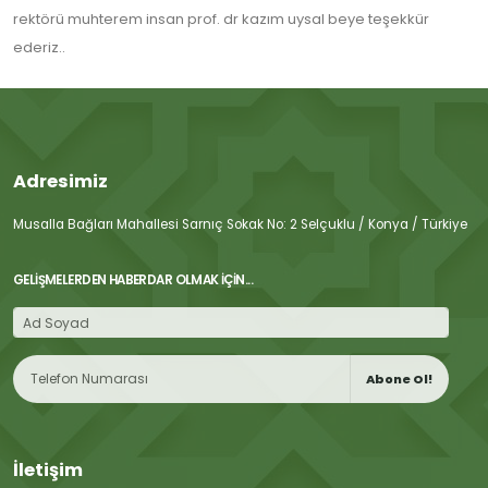
rektörü muhterem insan prof. dr kazım uysal beye teşekkür
ederiz..
Adresimiz
Musalla Bağları Mahallesi Sarnıç Sokak No: 2 Selçuklu / Konya / Türkiye
GELIŞMELERDEN HABERDAR OLMAK İÇIN...
Abone Ol!
İletişim