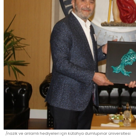
/nazik ve anlamlı hediyeleri için kütahya dumlupınar üniversitesi