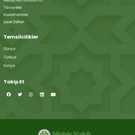
Hesap Numaralarımız
Tavsiyeler
Koordinatörler
Şeref Defteri
Temsilcilikler
Dünya
Türkiye
Konya
Takip Et