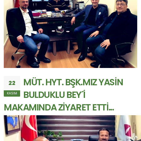
MÜT. HYT. BŞK.MIZ YASİN
22
BULDUKLU BEY´İ
KASIM
MAKAMINDA ZİYARET ETTİ...