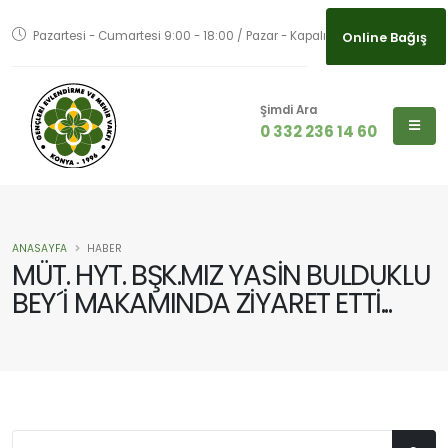
Online Bağış
Pazartesi - Cumartesi 9:00 - 18:00 / Pazar - Kapalı
Online Bağış
Şimdi Ara
0 332 236 14 60
ANASAYFA
HABER
MÜT. HYT. BŞK.MIZ YASİN BULDUKLU
BEY´İ MAKAMINDA ZİYARET ETTİ...