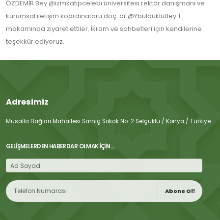
ÖZDEMİR Bey @izmkatipcelebi üniversitesi rektör danışmanı ve
kurumsal iletişim koordinatörü doç. dr @YbuldukluBey´İ
makamında ziyaret ettiler..İkram ve sohbetleri için kendilerine
teşekkür ediyoruz..
Adresimiz
Musalla Bağları Mahallesi Sarnıç Sokak No: 2 Selçuklu / Konya / Türkiye
GELIŞMELERDEN HABERDAR OLMAK İÇIN...
Abone Ol!