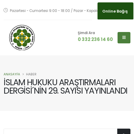
Online Bağış
Pazartesi - Cumartesi 9:00 - 18:00 / Pazar - Kapalı
Online Bağış
Şimdi Ara
0 332 236 14 60
ANASAYFA
HABER
İSLAM HUKUKU ARAŞTIRMALARI
DERGİSİ´NİN 29. SAYISI YAYINLANDI