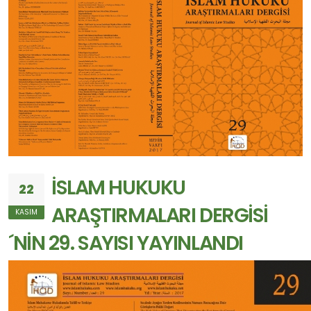
İSLAM HUKUKU
22
ARAŞTIRMALARI DERGİSİ
KASIM
´NİN 29. SAYISI YAYINLANDI