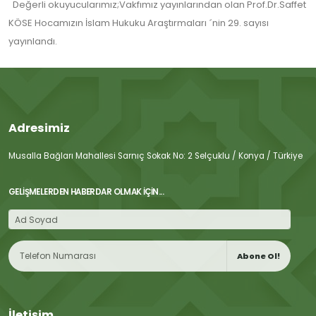
Değerli okuyucularımız;Vakfımız yayınlarından olan Prof.Dr.Saffet
KÖSE Hocamızın İslam Hukuku Araştırmaları ´nin 29. sayısı
yayınlandı.
Adresimiz
Musalla Bağları Mahallesi Sarnıç Sokak No: 2 Selçuklu / Konya / Türkiye
GELIŞMELERDEN HABERDAR OLMAK İÇIN...
Abone Ol!
İletişim