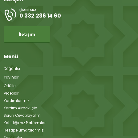
ŞIMDI ARA
0 332 236 14 60
İletişim
Menü
Düğünler
Yayınlar
Ödüller
Videolar
Yardımlarımız
Yardım Almak İçin
Sorun Cevaplayalım
Katıldığımız Platformlar
Hesap Numaralarımız
Tavsiyeler