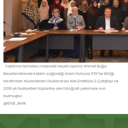
Vakfımızı temsilen mütevelli heyeti üyemiz Ahmet Buğa
Beyefendininde katılım sağladığı İslam Dünyası STK’lar Birliği
tarafından düzenlenen Uluslararası Aile Enstitüsü 2.Çalıştayı ve
2019 yılı faaliyetleri toplantısı aile fotoğrafı çekimiyle son
bulmuştur..
@IDSB_Birlik