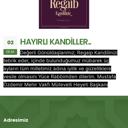
HAYIRLI KANDİLLER..
02
OCAK
Değerli Gönüldaşlarımız; Regaip Kandilinizi
tebrik eder, içinde bulunduğumuz mübarek üç
ayların tüm milletimiz adına iyilik ve güzelliklere
vesile olmasını Yüce Rabbimden dilerim. Mustafa
Özdemir Mehir Vakfı Mütevelli Heyeti Başkanı
Adresimiz