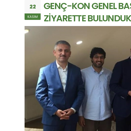
GENÇ-KON GENEL BAŞ
22
ZİYARETTE BULUNDU
KASIM