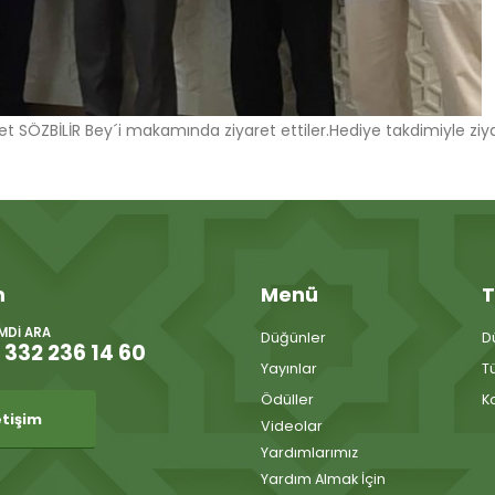
 SÖZBİLİR Bey´i makamında ziyaret ettiler.Hediye takdimiyle ziy
m
Menü
T
IMDI ARA
Düğünler
D
 332 236 14 60
Yayınlar
T
Ödüller
K
etişim
Videolar
Yardımlarımız
Yardım Almak İçin