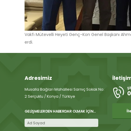
Vakfı Mütevelli Heyeti Genç-Kon Genel Başkanı Ahmet
erdi.
Adresimiz
İletişi
Ş
Musalla Bağları Mahallesi Sarnıç Sokak No:
0
2 Selçuklu / Konya / Türkiye
İl
GELIŞMELERDEN HABERDAR OLMAK İÇIN...