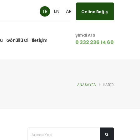
TR
EN
AR
Online Bağış
Online Bağış
Şimdi Ara
mu
Gönüllü Ol
İletişim
0 332 236 14 60
ANASAYFA
HABER