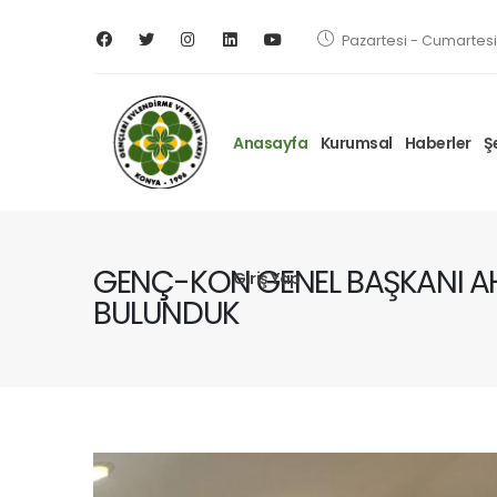
Pazartesi - Cumartesi 
Anasayfa
Kurumsal
Haberler
Ş
GENÇ-KON GENEL BAŞKANI AHM
Giriş Yap
BULUNDUK