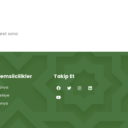
aret sona
emsilcilikler
Takip Et
ünya
ürkiye
onya