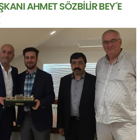
KANI AHMET SÖZBİLİR BEY´E
K
M