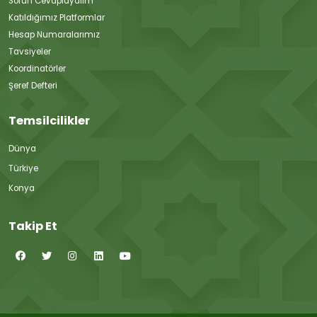
Sorun Cevaplayalım
Katıldığımız Platformlar
Hesap Numaralarımız
Tavsiyeler
Koordinatörler
Şeref Defteri
Temsilcilikler
Dünya
Türkiye
Konya
Takip Et