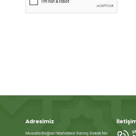
Adresimiz
İletişi
Ş
Musalla Bağları Mahallesi Sarnıç Sokak No: