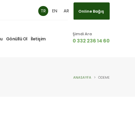
TR
EN
AR
Online Bağış
Online Bağış
Şimdi Ara
mu
Gönüllü Ol
İletişim
0 332 236 14 60
ANASAYFA
ÖDEME