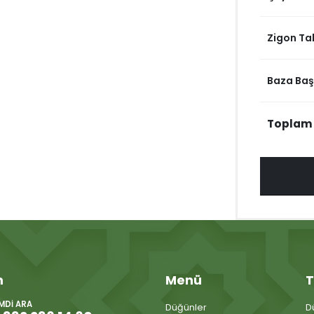
Zigon Ta
Baza Başl
Toplam
m
Menü
T
IMDI ARA
Düğünler
D