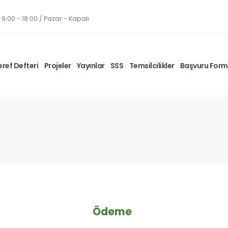
9:00 - 18:00 / Pazar - Kapalı
eref Defteri
Projeler
Yayınlar
SSS
Temsilcilikler
Başvuru For
Ödeme