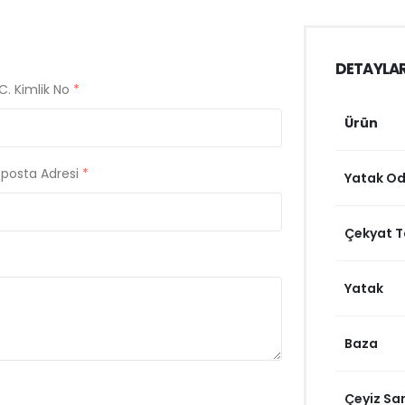
DETAYLA
C. Kimlik No
*
Ürün
-posta Adresi
*
Yatak Od
Çekyat T
Yatak
Baza
Çeyiz Sa