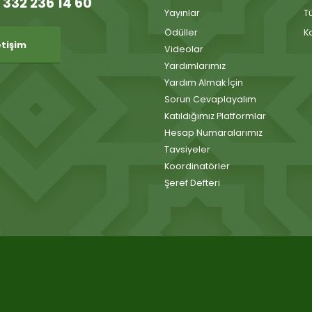
 332 236 14 60
Yayınlar
T
Ödüller
K
etişim
Videolar
Yardımlarımız
Yardım Almak İçin
Sorun Cevaplayalım
Katıldığımız Platformlar
Hesap Numaralarımız
Tavsiyeler
Koordinatörler
Şeref Defteri