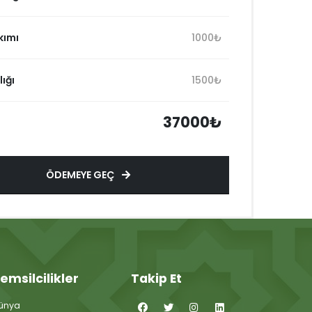
kımı
1000₺
ığı
1500₺
37000₺
ÖDEMEYE GEÇ
emsilcilikler
Takip Et
ünya