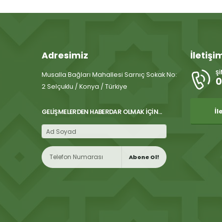
Adresimiz
İletişi
Ş
Musalla Bağları Mahallesi Sarnıç Sokak No:
0
2 Selçuklu / Konya / Türkiye
İl
GELIŞMELERDEN HABERDAR OLMAK İÇIN...
Abone Ol!