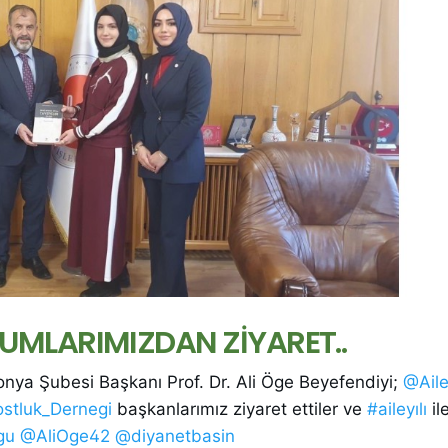
UMLARIMIZDAN ZİYARET..
nya Şubesi Başkanı Prof. Dr. Ali Öge Beyefendiyi;
@Aile
stluk_Dernegi
başkanlarımız ziyaret ettiler ve
#aileyılı
ile
gu
@AliOge42
@diyanetbasin