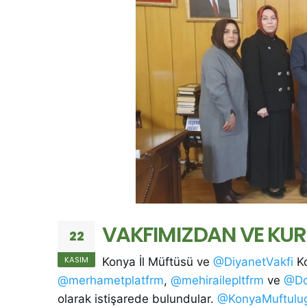
VAKFIMIZDAN VE KUR
22
KASIM
Konya İl Müftüsü ve
@DiyanetVakfi
Ko
@merhametplatfrm
,
@mehirailepltfrm
ve
@Do
olarak istişarede bulundular.
@KonyaMuftulu