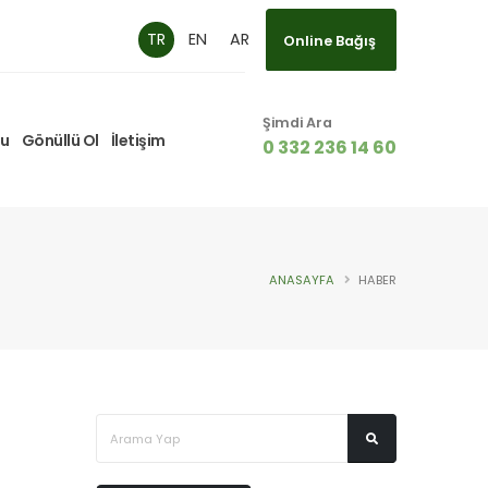
TR
EN
AR
Online Bağış
Şimdi Ara
mu
Gönüllü Ol
İletişim
0 332 236 14 60
ANASAYFA
HABER