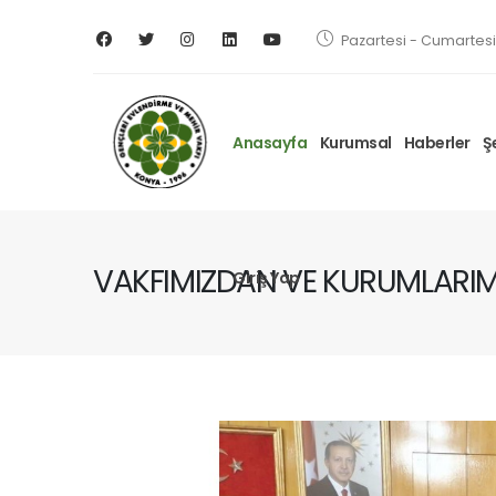
Pazartesi - Cumartesi 
Anasayfa
Kurumsal
Haberler
Ş
VAKFIMIZDAN VE KURUMLARIMI
Giriş Yap