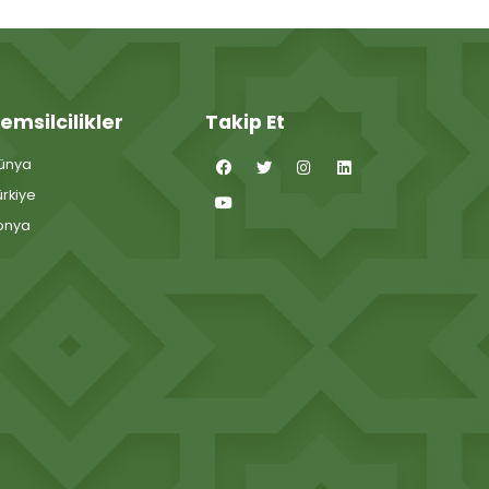
emsilcilikler
Takip Et
ünya
ürkiye
onya