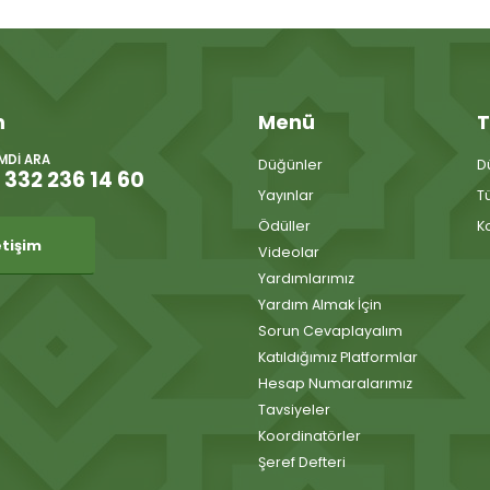
m
Menü
T
IMDI ARA
Düğünler
D
 332 236 14 60
Yayınlar
T
Ödüller
K
etişim
Videolar
Yardımlarımız
Yardım Almak İçin
Sorun Cevaplayalım
Katıldığımız Platformlar
Hesap Numaralarımız
Tavsiyeler
Koordinatörler
Şeref Defteri